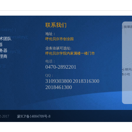
联系我们
地址：
技术团队
呼伦贝尔市创业园
器
业务洽谈可选址:
务器
呼伦贝尔学院内家属楼一楼门市
理商
电话：
0470-2892201
QQ：
3109303800
2018316300
2018461300
02-2017
蒙ICP备14004709号-8