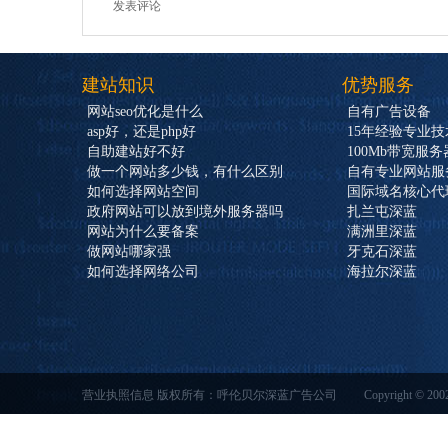
发表评论
建站知识
优势服务
网站seo优化是什么
自有广告设备
asp好，还是php好
15年经验专业
自助建站好不好
100Mb带宽服务
做一个网站多少钱，有什么区别
自有专业网站服
如何选择网站空间
国际域名核心代
政府网站可以放到境外服务器吗
扎兰屯深蓝
网站为什么要备案
满洲里深蓝
做网站哪家强
牙克石深蓝
如何选择网络公司
海拉尔深蓝
营业执照信息 版权所有：呼伦贝尔深蓝广告公司 Copyright © 20